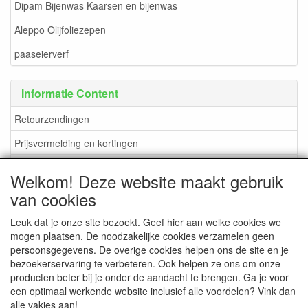
Dipam Bijenwas Kaarsen en bijenwas
Aleppo Olijfoliezepen
paaseierverf
Informatie Content
Retourzendingen
Prijsvermelding en kortingen
verzendkosten en methoden
Welkom! Deze website maakt gebruik
Betaalmogelijkheden
van cookies
Leuk dat je onze site bezoekt. Geef hier aan welke cookies we
mogen plaatsen. De noodzakelijke cookies verzamelen geen
persoonsgegevens. De overige cookies helpen ons de site en je
CONTACTGEGEVENS
bezoekerservaring te verbeteren. Ook helpen ze ons om onze
producten beter bij je onder de aandacht te brengen. Ga je voor
www.DuBoShop.nl
een optimaal werkende website inclusief alle voordelen? Vink dan
Lisserweg 481-B
alle vakjes aan!