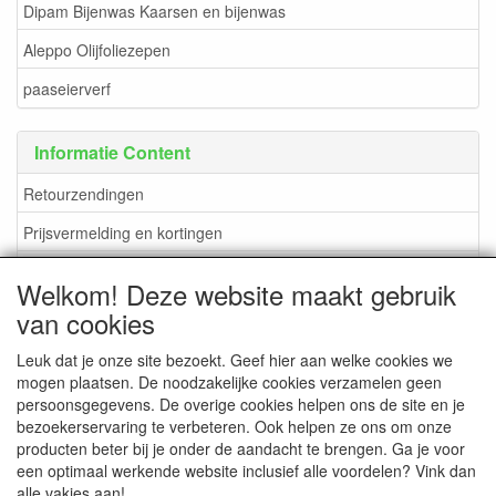
Dipam Bijenwas Kaarsen en bijenwas
Aleppo Olijfoliezepen
paaseierverf
Informatie Content
Retourzendingen
Prijsvermelding en kortingen
verzendkosten en methoden
Welkom! Deze website maakt gebruik
Betaalmogelijkheden
van cookies
Leuk dat je onze site bezoekt. Geef hier aan welke cookies we
mogen plaatsen. De noodzakelijke cookies verzamelen geen
persoonsgegevens. De overige cookies helpen ons de site en je
CONTACTGEGEVENS
bezoekerservaring te verbeteren. Ook helpen ze ons om onze
producten beter bij je onder de aandacht te brengen. Ga je voor
www.DuBoShop.nl
een optimaal werkende website inclusief alle voordelen? Vink dan
Lisserweg 481-B
alle vakjes aan!