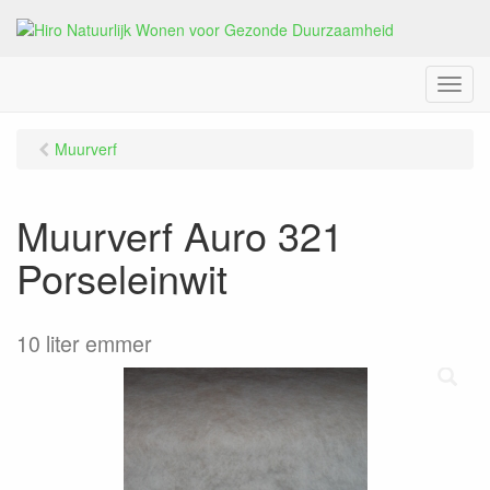
M
e
n
Muurverf
u
Muurverf Auro 321
Porseleinwit
10 liter emmer