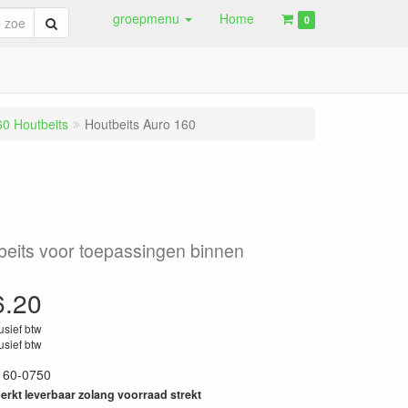
groepmenu
Home
Zoeken
0
60 Houtbeits
Houtbeits Auro 160
beits voor toepassingen binnen
6.20
lusief btw
lusief btw
160-0750
erkt leverbaar zolang voorraad strekt