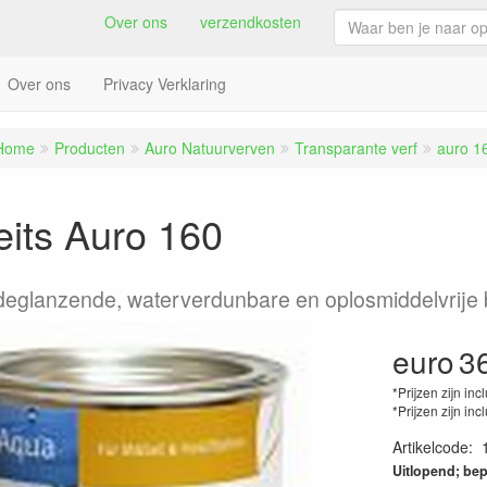
Over ons
verzendkosten
Over ons
Privacy Verklaring
Home
Producten
Auro Natuurverven
Transparante verf
auro 1
its Auro 160
jdeglanzende, waterverdunbare en oplosmiddelvrije 
euro
3
*Prijzen zijn inc
*Prijzen zijn inc
Artikelcode
:
Uitlopend; bep