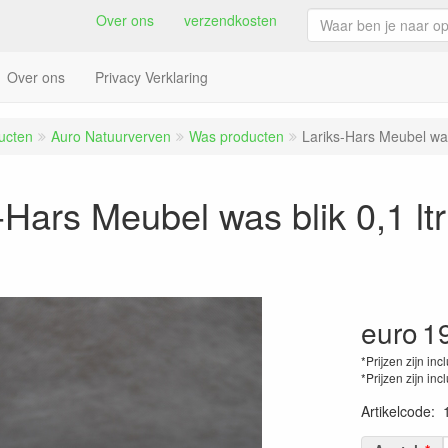
Over ons
verzendkosten
Over ons
Privacy Verklaring
ucten
Auro Natuurverven
Was producten
Lariks-Hars Meubel w
s-Hars Meubel was
blik 0,1 ltr
euro
1
*Prijzen zijn inc
*Prijzen zijn inc
Artikelcode
: