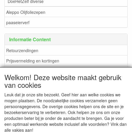
DoeHetZelf diverse
Aleppo Olijfoliezepen
paaseierverf
Informatie Content
Retourzendingen
Prijsvermelding en kortingen
verzendkosten en methoden
Welkom! Deze website maakt gebruik
Betaalmogelijkheden
van cookies
Leuk dat je onze site bezoekt. Geef hier aan welke cookies we
mogen plaatsen. De noodzakelijke cookies verzamelen geen
persoonsgegevens. De overige cookies helpen ons de site en je
CONTACTGEGEVENS
bezoekerservaring te verbeteren. Ook helpen ze ons om onze
producten beter bij je onder de aandacht te brengen. Ga je voor
www.DuBoShop.nl
een optimaal werkende website inclusief alle voordelen? Vink dan
Lisserweg 481-B
alle vakjes aan!