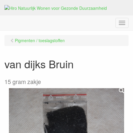
M
e
n
Pigmenten / toeslagstoffen
u
van dijks Bruin
15 gram zakje