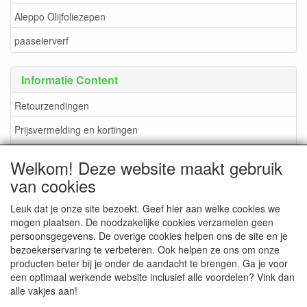
Aleppo Olijfoliezepen
paaseierverf
Informatie Content
Retourzendingen
Prijsvermelding en kortingen
verzendkosten en methoden
Welkom! Deze website maakt gebruik
Betaalmogelijkheden
van cookies
Leuk dat je onze site bezoekt. Geef hier aan welke cookies we
mogen plaatsen. De noodzakelijke cookies verzamelen geen
persoonsgegevens. De overige cookies helpen ons de site en je
CONTACTGEGEVENS
bezoekerservaring te verbeteren. Ook helpen ze ons om onze
producten beter bij je onder de aandacht te brengen. Ga je voor
www.DuBoShop.nl
een optimaal werkende website inclusief alle voordelen? Vink dan
Lisserweg 481-B
alle vakjes aan!
2165 AS Lisserbroek