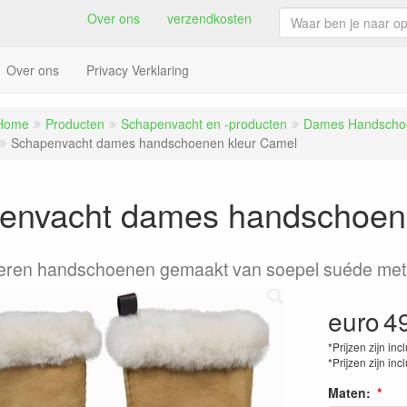
Over ons
verzendkosten
Over ons
Privacy Verklaring
Home
Producten
Schapenvacht en -producten
Dames Handscho
Schapenvacht dames handschoenen kleur Camel
envacht dames handschoen
heren handschoenen gemaakt van soepel suéde met
euro
4
*Prijzen zijn inc
*Prijzen zijn inc
Maten: