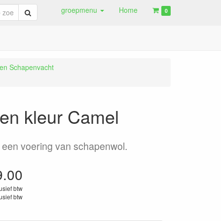
groepmenu
Home
Zoeken
0
en Schapenvacht
en kleur Camel
 een voering van schapenwol.
9.00
lusief btw
lusief btw