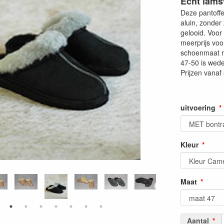
Echt lams
Deze pantoffe
aluin, zonder
gelooid. Voor
meerprijs voo
schoenmaat 
47-50 is wed
Prijzen vanaf
uitvoering
Kleur
Maat
Aantal