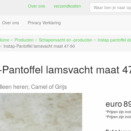
Over ons
verzendkosten
Over ons
Privacy Verklaring
Home
Producten
Schapenvacht en -producten
Instap pantoffel 
Instap-Pantoffel lamsvacht maat 47-50
-Pantoffel lamsvacht maat 4
lleen heren; Camel of Grijs
euro
8
*Prijzen zijn inc
*Prijzen zijn inc