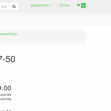
groepmenu
Home
Zoeken
0
dames/heren
7-50
9.00
lusief btw
lusief btw