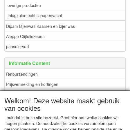
overige producten
Inlegzolen echt schapenvacht
Dipam Bijenwas Kaarsen en bijenwas
Aleppo Olijfoliezepen
paaseierverf
Informatie Content
Retourzendingen
Prijsvermelding en kortingen
verzendkosten en methoden
Welkom! Deze website maakt gebruik
Betaalmogelijkheden
van cookies
Leuk dat je onze site bezoekt. Geef hier aan welke cookies we
mogen plaatsen. De noodzakelijke cookies verzamelen geen
persoonsgegevens. De overige cookies helpen ons de site en je