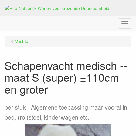
M
e
n
Vachten
u
Schapenvacht medisch --
maat S (super) ±110cm
en groter
per stuk
Algemene toepassing maar vooral in
bed, (rol)stoel, kinderwagen etc.