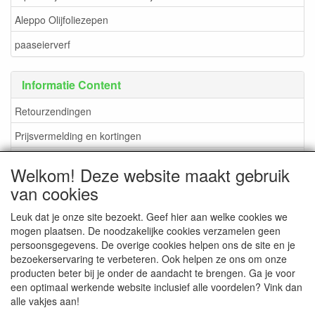
Aleppo Olijfoliezepen
paaseierverf
Informatie Content
Retourzendingen
Prijsvermelding en kortingen
verzendkosten en methoden
Welkom! Deze website maakt gebruik
Betaalmogelijkheden
van cookies
Leuk dat je onze site bezoekt. Geef hier aan welke cookies we
mogen plaatsen. De noodzakelijke cookies verzamelen geen
persoonsgegevens. De overige cookies helpen ons de site en je
CONTACTGEGEVENS
bezoekerservaring te verbeteren. Ook helpen ze ons om onze
producten beter bij je onder de aandacht te brengen. Ga je voor
www.DuBoShop.nl
een optimaal werkende website inclusief alle voordelen? Vink dan
Lisserweg 481-B
alle vakjes aan!
2165 AS Lisserbroek